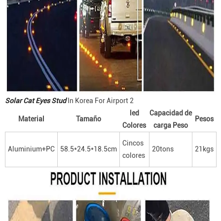
Solar Cat Eyes Stud
In Korea For Airport 2
led
Capacidad de
Material
Tamaño
Pesos
Colores
carga Peso
Cincos
Aluminium+PC
58.5*24.5*18.5cm
20tons
21kgs
colores