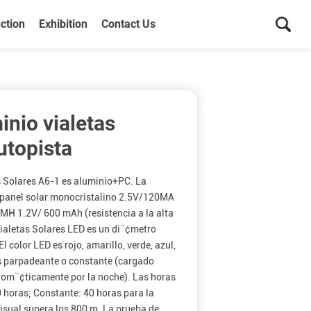
ction
Exhibition
Contact Us
inio vialetas
utopista
s Solares A6-1 es aluminio+PC. La
 panel solar monocristalino 2.5V/120MA
MH 1.2V/ 600 mAh (resistencia a la alta
Vialetas Solares LED es un di¨¢metro
El color LED es rojo, amarillo, verde, azul,
es parpadeante o constante (cargado
utom¨¢ticamente por la noche). Las horas
0 horas; Constante: 40 horas para la
isual supera los 800 m. La prueba de