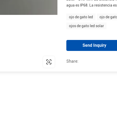
agua es IP68. La resistencia es
ojo de gato led
ojo de gat
ojos de gato led solar
Send Inquiry
Share: