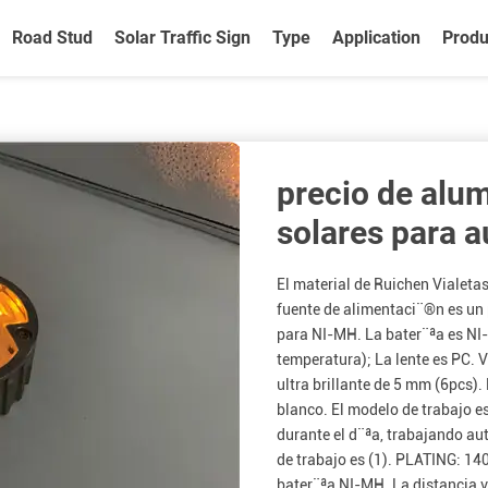
Road Stud
Solar Traffic Sign
Type
Application
Produ
precio de alum
solares para a
El material de Ruichen Vialeta
fuente de alimentaci¨®n es un
para NI-MH. La bater¨ªa es NI-
temperatura); La lente es PC. 
ultra brillante de 5 mm (6pcs). 
blanco. El modelo de trabajo 
durante el d¨ªa, trabajando a
de trabajo es (1). PLATING: 14
bater¨ªa NI-MH. La distancia v