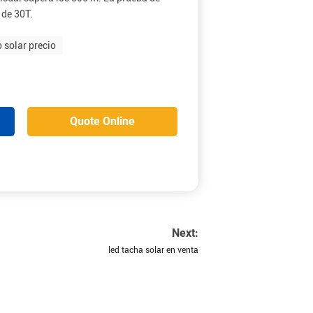
 de 30T.
o solar precio
Quote Online
Next:
led tacha solar en venta